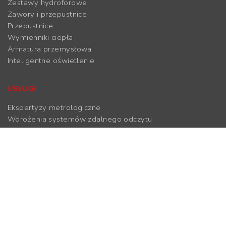
Zestawy hydroforowe
Zawory i przepustnice
Przepustnice
Wymienniki ciepła
Armatura przemysłowa
Inteligentne oświetlenie
USŁUGI
Ekspertyzy metrologiczne
Wdrożenia systemów zdalnego odczytu
Wymiana i legalizacja ciepłomierzy i wodomierzy
BREEAM
ODCZYTY
System inkasencki
System stacjonarny